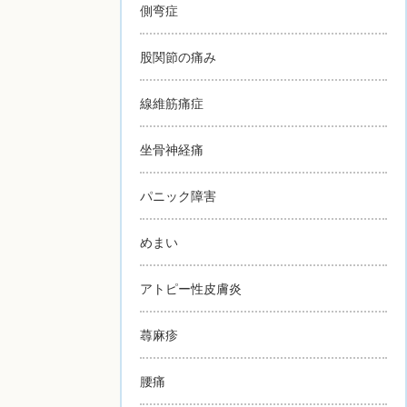
側弯症
股関節の痛み
線維筋痛症
坐骨神経痛
パニック障害
めまい
アトピー性皮膚炎
蕁麻疹
腰痛