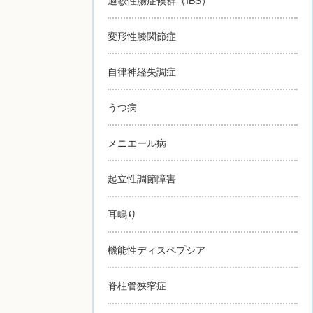
変形性膝関節症
自律神経失調症
うつ病
メニエール病
起立性調節障害
耳鳴り
機能性ディスペプシア
脊柱管狭窄症