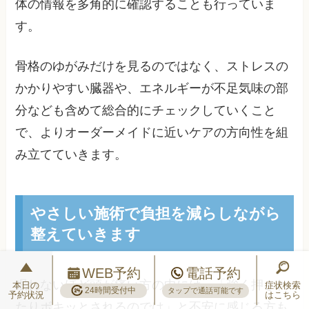
体の情報を多角的に確認することも行っていま
す。
骨格のゆがみだけを見るのではなく、ストレスの
かかりやすい臓器や、エネルギーが不足気味の部
分なども含めて総合的にチェックしていくこと
で、よりオーダーメイドに近いケアの方向性を組
み立てていきます。
やさしい施術で負担を減らしながら
整えていきます
WEB予約
電話予約
眠れないほど頭が痛い方の中には、「強く押され
本日の
症状検索
24時間受付中
タップで通話可能です
予約状況
はこちら
たりボキッとされるのでは」と不安に感じる方も