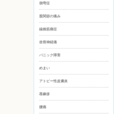
側弯症
股関節の痛み
線維筋痛症
坐骨神経痛
パニック障害
めまい
アトピー性皮膚炎
蕁麻疹
腰痛