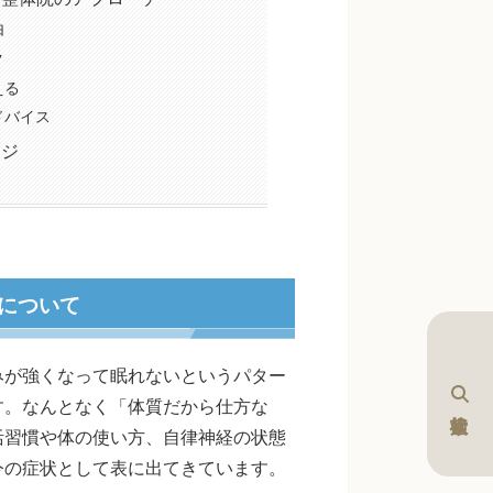
由
ク
える
ドバイス
ージ
について
みが強くなって眠れないというパター
す。なんとなく「体質だから仕方な
活習慣や体の使い方、自律神経の状態
今の症状として表に出てきています。