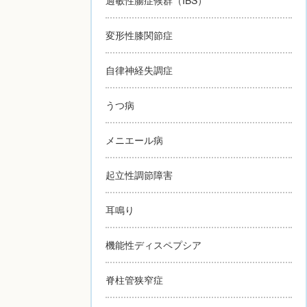
変形性膝関節症
自律神経失調症
うつ病
メニエール病
起立性調節障害
耳鳴り
機能性ディスペプシア
脊柱管狭窄症