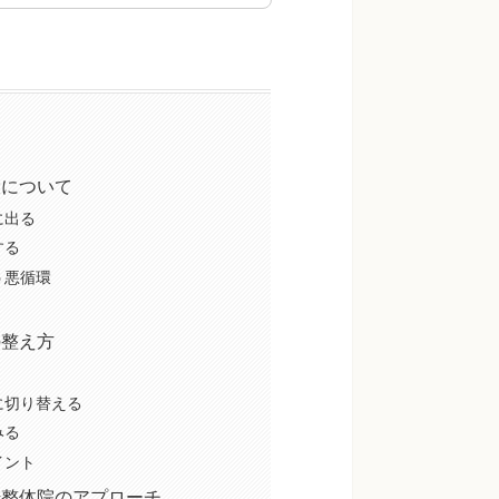
環について
に出る
する
う悪循環
の整え方
に切り替える
みる
イント
崎整体院のアプローチ