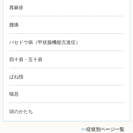
蕁麻疹
腰痛
バセドウ病（甲状腺機能亢進症）
四十肩・五十肩
ばね指
喘息
頭のかたち
>>
症状別ページ一覧