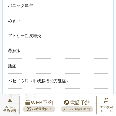
パニック障害
めまい
アトピー性皮膚炎
蕁麻疹
腰痛
バセドウ病（甲状腺機能亢進症）
四十肩・五十肩
WEB予約
電話予約
本日の
症状検索
24時間受付中
タップで通話可能です
ばね指
予約状況
はこちら