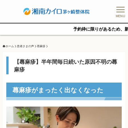
MENU
予約枠に限りがあるため、新規の予
ホーム
患者さまの声
蕁麻疹
【蕁麻疹】半年間毎日続いた原因不明の蕁
麻疹
蕁麻疹がまったく出なくなった