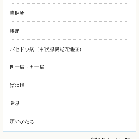
蕁麻疹
腰痛
バセドウ病（甲状腺機能亢進症）
四十肩・五十肩
ばね指
喘息
頭のかたち