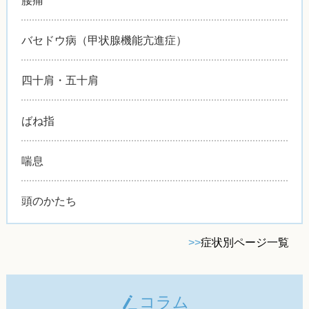
バセドウ病（甲状腺機能亢進症）
四十肩・五十肩
ばね指
喘息
頭のかたち
>>
症状別ページ一覧
コラム