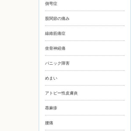
側弯症
股関節の痛み
線維筋痛症
坐骨神経痛
パニック障害
めまい
アトピー性皮膚炎
蕁麻疹
腰痛