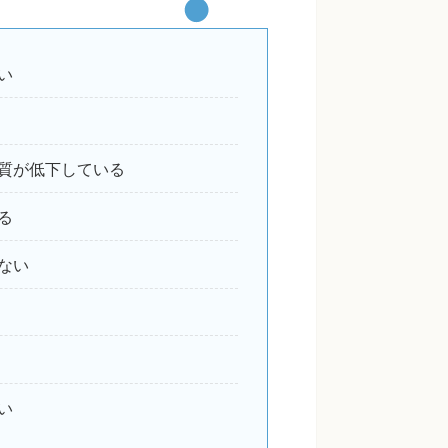
い
質が低下している
る
ない
い