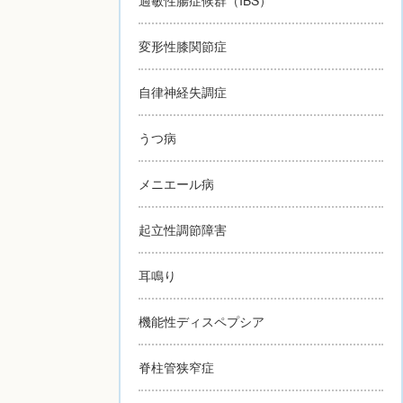
変形性膝関節症
自律神経失調症
うつ病
メニエール病
起立性調節障害
耳鳴り
機能性ディスペプシア
脊柱管狭窄症