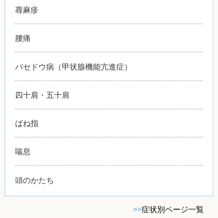
蕁麻疹
腰痛
バセドウ病（甲状腺機能亢進症）
四十肩・五十肩
ばね指
喘息
頭のかたち
>>
症状別ページ一覧