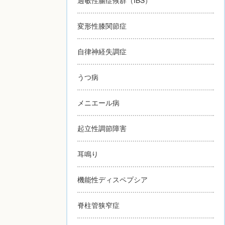
変形性膝関節症
自律神経失調症
うつ病
メニエール病
起立性調節障害
耳鳴り
機能性ディスペプシア
脊柱管狭窄症