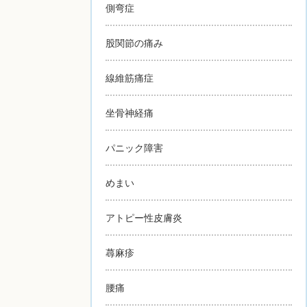
側弯症
股関節の痛み
線維筋痛症
坐骨神経痛
パニック障害
めまい
アトピー性皮膚炎
蕁麻疹
腰痛