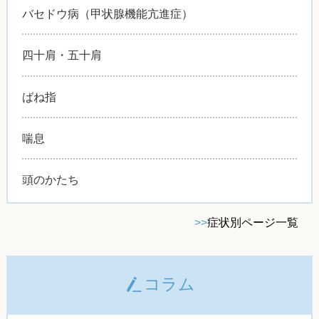
バセドウ病（甲状腺機能亢進症）
四十肩・五十肩
ばね指
喘息
頭のかたち
>>
症状別ページ一覧
コラム