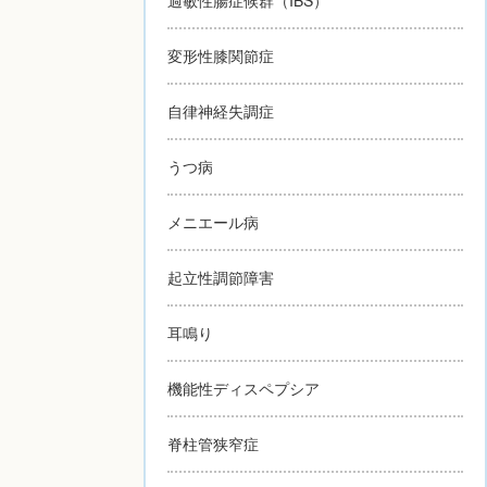
変形性膝関節症
自律神経失調症
うつ病
メニエール病
起立性調節障害
耳鳴り
機能性ディスペプシア
脊柱管狭窄症