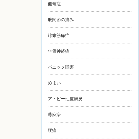
側弯症
股関節の痛み
線維筋痛症
坐骨神経痛
パニック障害
めまい
アトピー性皮膚炎
蕁麻疹
腰痛