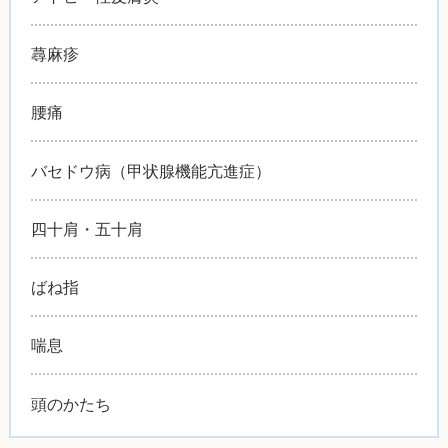
蕁麻疹
腰痛
バセドウ病（甲状腺機能亢進症）
四十肩・五十肩
ばね指
喘息
頭のかたち