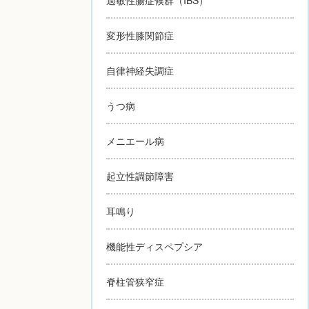
変形性膝関節症
自律神経失調症
うつ病
メニエール病
起立性調節障害
耳鳴り
機能性ディスペプシア
脊柱管狭窄症