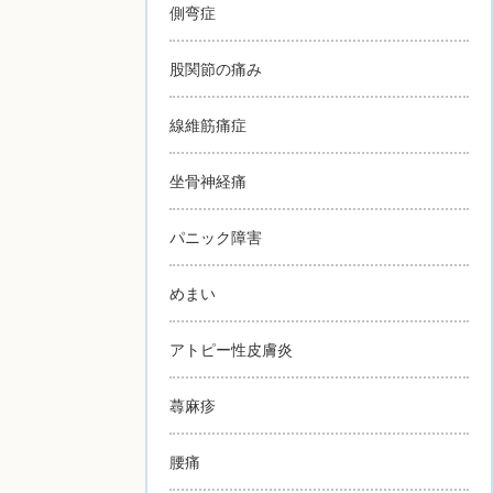
側弯症
股関節の痛み
線維筋痛症
坐骨神経痛
パニック障害
めまい
アトピー性皮膚炎
蕁麻疹
腰痛