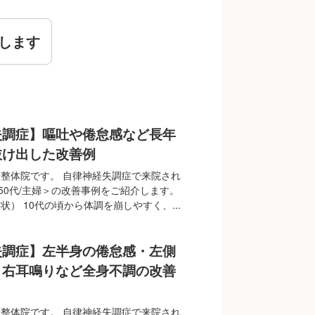
します
失調症】嘔吐や倦怠感など長年
抜け出した改善例
整体院です。 自律神経失調症で来院され
/50代/主婦＞の改善事例をご紹介します。
） 10代の頃から体調を崩しやすく、...
失調症】左半身の倦怠感・左側
・右耳鳴りなど全身不調の改善
整体院です。 自律神経失調症で来院され