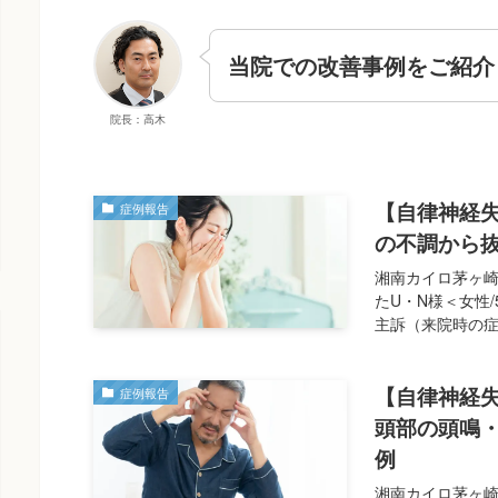
当院での改善事例をご紹介
院長：高木
【自律神経
症例報告
の不調から
湘南カイロ茅ヶ崎
たU・N様＜女性
主訴（来院時の症状
【自律神経
症例報告
頭部の頭鳴
例
湘南カイロ茅ヶ崎