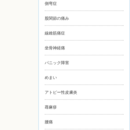
側弯症
股関節の痛み
線維筋痛症
坐骨神経痛
パニック障害
めまい
アトピー性皮膚炎
蕁麻疹
腰痛