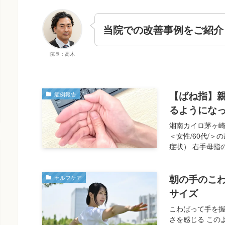
当院での改善事例をご紹介
院長：高木
【ばね指】
症例報告
るようにな
湘南カイロ茅ヶ崎
＜女性/60代/
症状） 右手母指
朝の手のこ
セルフケア
サイズ
こわばって手を握
さを感じる この