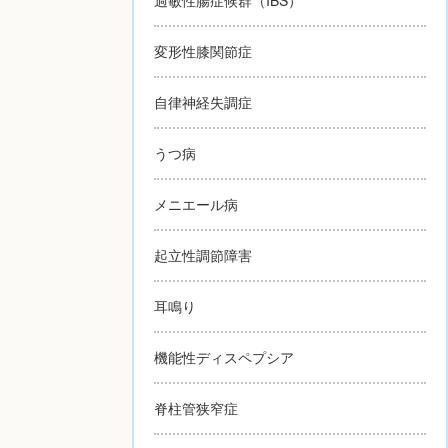
変形性膝関節症
自律神経失調症
うつ病
メニエール病
起立性調節障害
耳鳴り
機能性ディスペプシア
脊柱管狭窄症