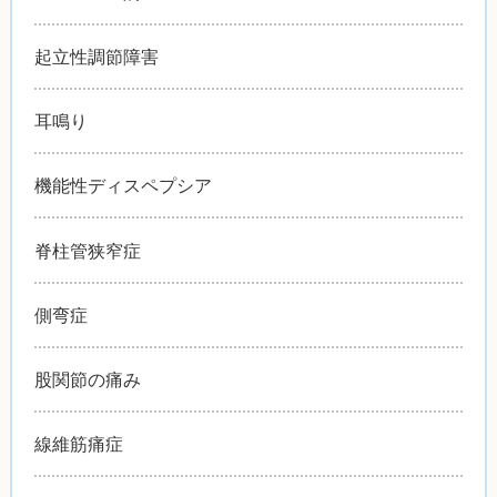
起立性調節障害
耳鳴り
機能性ディスペプシア
脊柱管狭窄症
側弯症
股関節の痛み
線維筋痛症