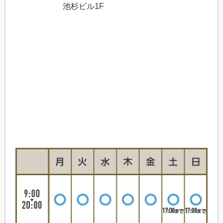
池杉ビル1F