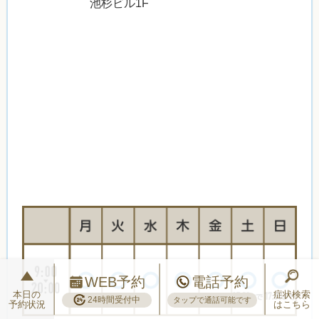
池杉ビル1F
WEB予約
電話予約
本日の
症状検索
24時間受付中
タップで通話可能です
予約状況
はこちら