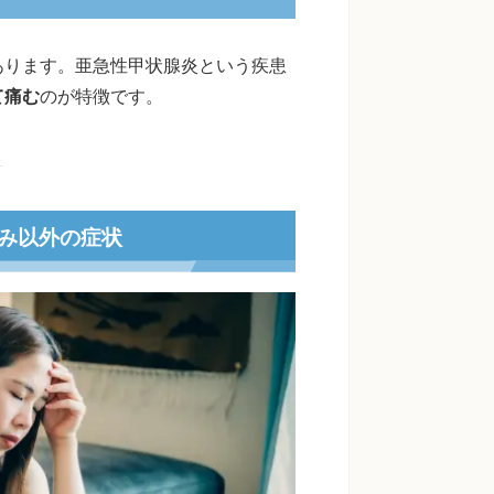
あります。亜急性甲状腺炎という疾患
て痛む
のが特徴です。
み以外の症状