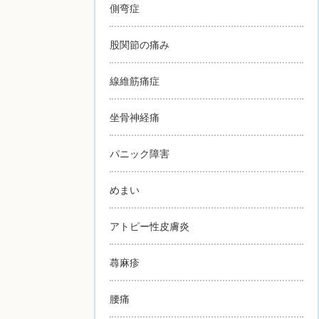
側弯症
股関節の痛み
線維筋痛症
坐骨神経痛
パニック障害
めまい
アトピー性皮膚炎
蕁麻疹
腰痛