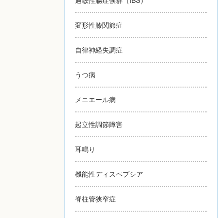
変形性膝関節症
自律神経失調症
うつ病
メニエール病
起立性調節障害
耳鳴り
機能性ディスペプシア
脊柱管狭窄症