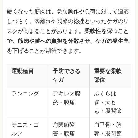
硬くなった筋肉は、急な動作や負荷に対して適応
しづらく、肉離れや関節の捻挫といったケガのリ
スクが高まることがあります。
柔軟性を保つこと
で、筋肉や腱への負担を分散させ、ケガの発生率
を下げる
ことが期待できます。
運動種目
予防できる
重要な柔軟
ケガ
部位
ランニング
アキレス腱
ふくらは
炎・膝痛
ぎ・太も
も・股関節
テニス・ゴ
肩関節障
肩甲骨・胸
ルフ
害・腰痛
郭・股関節