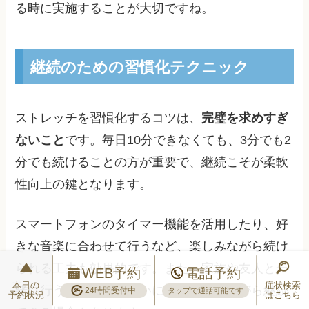
る時に実施することが大切ですね。
継続のための習慣化テクニック
ストレッチを習慣化するコツは、
完璧を求めすぎ
ないこと
です。毎日10分できなくても、3分でも2
分でも続けることの方が重要で、継続こそが柔軟
性向上の鍵となります。
スマートフォンのタイマー機能を活用したり、好
きな音楽に合わせて行うなど、楽しみながら続け
られる工夫も効果的です。また、家族や友人と一
WEB予約
電話予約
本日の
症状検索
緒に行うことで、お互いに励まし合いながら継続
24時間受付中
タップで通話可能です
予約状況
はこちら